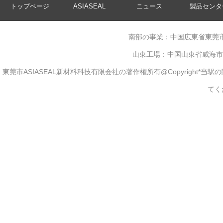
トップページ
ASIASEAL
ニュース
製品センタ
南部の事業：中国広東省東莞市東莞通り
山東工場：中国山東省威海市文登区管
東莞市ASIASEAL新材料科技有限会社の著作権所有@Copyrigh
てく